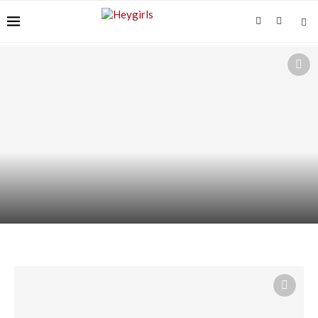
ACIDE AZÉLAÏQUE ET “ACNÉ FONGIQUE” :
POURQUOI ÇA...