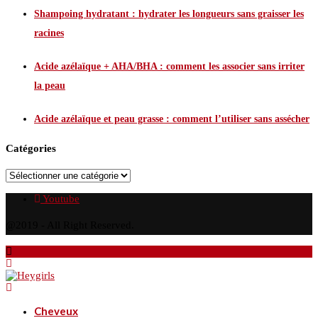
Shampoing hydratant : hydrater les longueurs sans graisser les
racines
Acide azélaïque + AHA/BHA : comment les associer sans irriter
la peau
Acide azélaïque et peau grasse : comment l’utiliser sans assécher
Catégories
Youtube
@2019 - All Right Reserved.
Cheveux