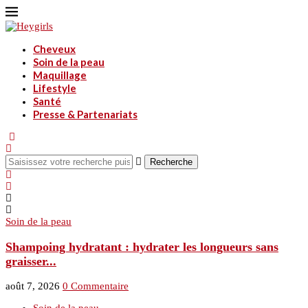
Cheveux
Soin de la peau
Maquillage
Lifestyle
Santé
Presse & Partenariats
Recherche
Soin de la peau
S
Shampoing hydratant : hydrater les longueurs sans
graisser...
a
août 7, 2026
0 Commentaire