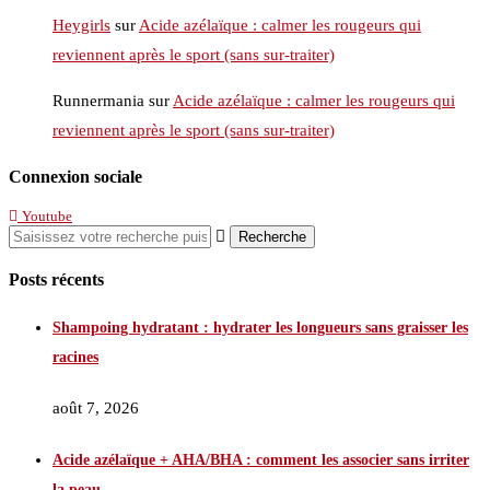
Heygirls
sur
Acide azélaïque : calmer les rougeurs qui
reviennent après le sport (sans sur-traiter)
Runnermania
sur
Acide azélaïque : calmer les rougeurs qui
reviennent après le sport (sans sur-traiter)
Connexion sociale
Youtube
Posts récents
Shampoing hydratant : hydrater les longueurs sans graisser les
racines
août 7, 2026
Acide azélaïque + AHA/BHA : comment les associer sans irriter
la peau