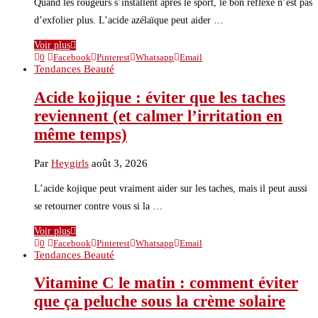
Quand les rougeurs s’installent après le sport, le bon réflexe n’est pas
d’exfolier plus. L’acide azélaïque peut aider …
Voir plus
0
Facebook
Pinterest
Whatsapp
Email
Tendances Beauté
Acide kojique : éviter que les taches
reviennent (et calmer l’irritation en
même temps)
Par
Heygirls
août 3, 2026
L’acide kojique peut vraiment aider sur les taches, mais il peut aussi
se retourner contre vous si la …
Voir plus
0
Facebook
Pinterest
Whatsapp
Email
Tendances Beauté
Vitamine C le matin : comment éviter
que ça peluche sous la crème solaire