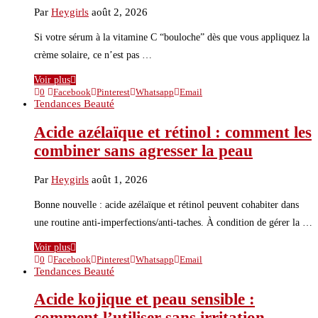
Par
Heygirls
août 2, 2026
Si votre sérum à la vitamine C “bouloche” dès que vous appliquez la
crème solaire, ce n’est pas …
Voir plus
0
Facebook
Pinterest
Whatsapp
Email
Tendances Beauté
Acide azélaïque et rétinol : comment les
combiner sans agresser la peau
Par
Heygirls
août 1, 2026
Bonne nouvelle : acide azélaïque et rétinol peuvent cohabiter dans
une routine anti-imperfections/anti-taches. À condition de gérer la …
Voir plus
0
Facebook
Pinterest
Whatsapp
Email
Tendances Beauté
Acide kojique et peau sensible :
comment l’utiliser sans irritation