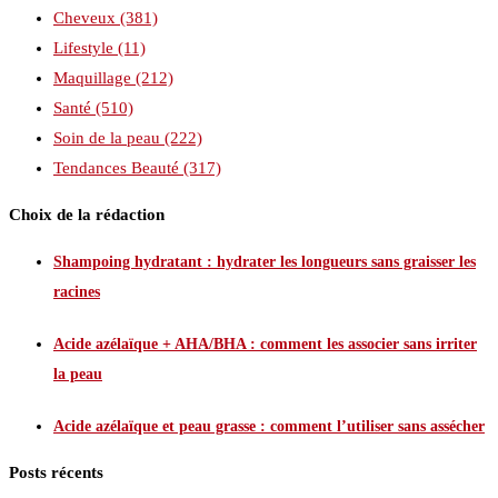
Cheveux
(381)
Lifestyle
(11)
Maquillage
(212)
Santé
(510)
Soin de la peau
(222)
Tendances Beauté
(317)
Choix de la rédaction
Shampoing hydratant : hydrater les longueurs sans graisser les
racines
Acide azélaïque + AHA/BHA : comment les associer sans irriter
la peau
Acide azélaïque et peau grasse : comment l’utiliser sans assécher
Posts récents