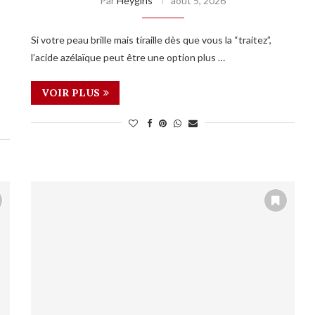
Par
Heygirls
août 5, 2026
Si votre peau brille mais tiraille dès que vous la “traitez”,
l’acide azélaïque peut être une option plus …
VOIR PLUS