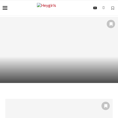
ACIDE AZÉLAÏQUE + AHA/BHA : COMMENT LES
ASSOCIER...