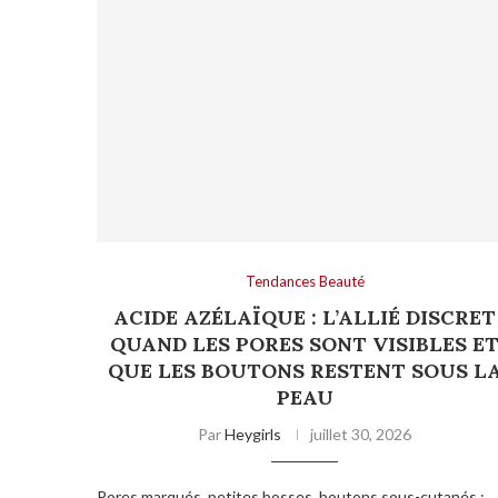
Tendances Beauté
ACIDE AZÉLAÏQUE : L’ALLIÉ DISCRET
QUAND LES PORES SONT VISIBLES E
QUE LES BOUTONS RESTENT SOUS L
PEAU
Par
Heygirls
juillet 30, 2026
Pores marqués, petites bosses, boutons sous-cutanés :