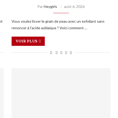
Par
Heygirls
août 6, 2026
nt
Vous voulez lisser le grain de peau avec un exfoliant sans
renoncer à l’acide azélaïque ? Voici comment …
VOIR PLUS