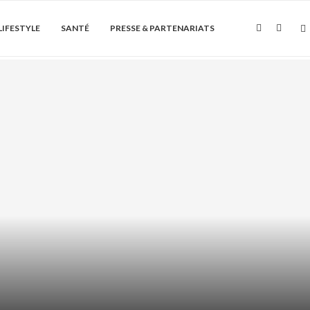
LIFESTYLE
SANTÉ
PRESSE & PARTENARIATS
Soin de la peau
ÏQUE + AHA/BHA : COMMENT LES
ASSOCIER...
août 6, 2026
0 Commentaire