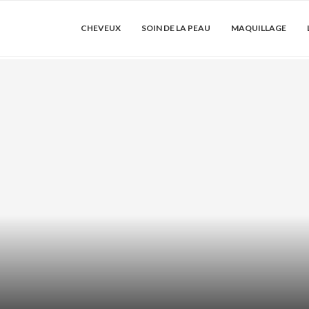
CHEVEUX
SOIN DE LA PEAU
MAQUILLAGE
DRATER LES
ACIDE AZÉLA
SER...