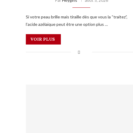
Par
Heygirls
août 5, 2026
Si votre peau brille mais tiraille dès que vous la “traitez”,
l’acide azélaïque peut être une option plus …
VOIR PLUS