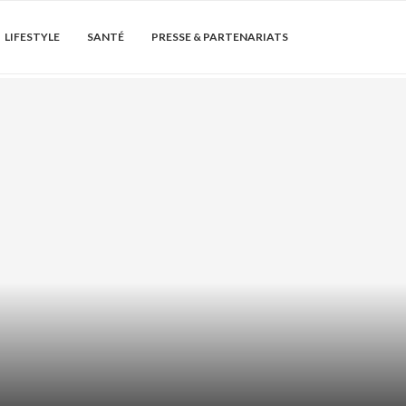
LIFESTYLE
SANTÉ
PRESSE & PARTENARIATS
Soin de la peau
QUE : CALMER LES ROUGEURS QUI
REVIENNENT...
août 4, 2026
6 Commentaires