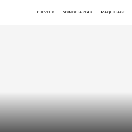
CHEVEUX
SOIN DE LA PEAU
MAQUILLAGE
SSE : COMMENT
ACIDE AZÉLAÏ