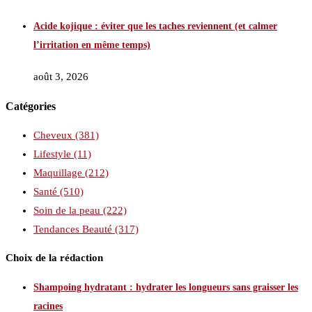
Acide kojique : éviter que les taches reviennent (et calmer
l’irritation en même temps)
août 3, 2026
Catégories
Cheveux
(381)
Lifestyle
(11)
Maquillage
(212)
Santé
(510)
Soin de la peau
(222)
Tendances Beauté
(317)
Choix de la rédaction
Shampoing hydratant : hydrater les longueurs sans graisser les
racines