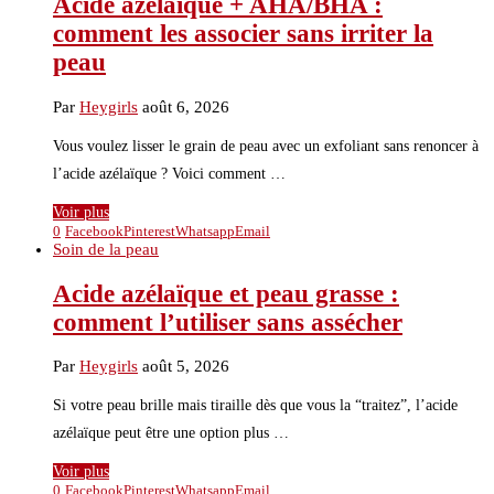
Acide azélaïque + AHA/BHA :
comment les associer sans irriter la
peau
Par
Heygirls
août 6, 2026
Vous voulez lisser le grain de peau avec un exfoliant sans renoncer à
l’acide azélaïque ? Voici comment …
Voir plus
0
Facebook
Pinterest
Whatsapp
Email
Soin de la peau
Acide azélaïque et peau grasse :
comment l’utiliser sans assécher
Par
Heygirls
août 5, 2026
Si votre peau brille mais tiraille dès que vous la “traitez”, l’acide
azélaïque peut être une option plus …
Voir plus
0
Facebook
Pinterest
Whatsapp
Email