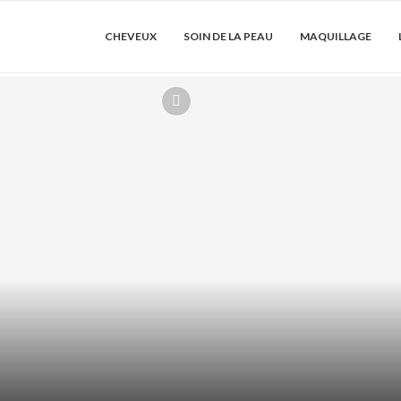
CHEVEUX
SOIN DE LA PEAU
MAQUILLAGE
DRATER LES
ACIDE AZÉLA
SER...