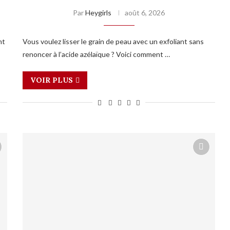
Par
Heygirls
août 6, 2026
nt
Vous voulez lisser le grain de peau avec un exfoliant sans
renoncer à l’acide azélaïque ? Voici comment …
VOIR PLUS