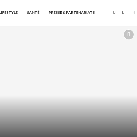
LIFESTYLE
SANTÉ
PRESSE & PARTENARIATS
Soin de la peau
ÏQUE + AHA/BHA : COMMENT LES
ASSOCIER...
août 6, 2026
0 Commentaire