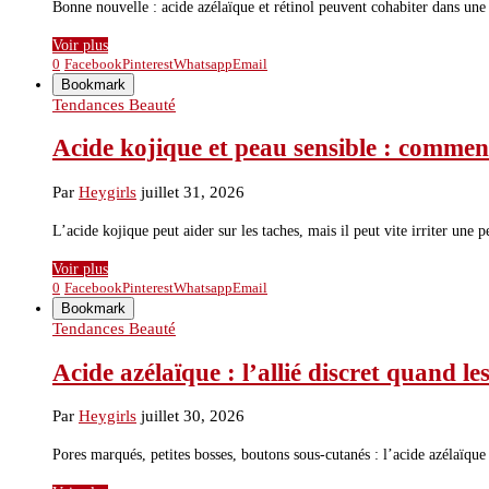
Bonne nouvelle : acide azélaïque et rétinol peuvent cohabiter dans une
Voir plus
0
Facebook
Pinterest
Whatsapp
Email
Bookmark
Tendances Beauté
Acide kojique et peau sensible : comment 
Par
Heygirls
juillet 31, 2026
L’acide kojique peut aider sur les taches, mais il peut vite irriter une
Voir plus
0
Facebook
Pinterest
Whatsapp
Email
Bookmark
Tendances Beauté
Acide azélaïque : l’allié discret quand le
Par
Heygirls
juillet 30, 2026
Pores marqués, petites bosses, boutons sous-cutanés : l’acide azélaïque 