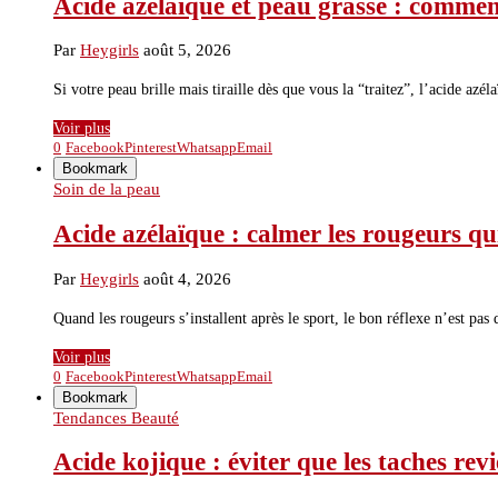
Acide azélaïque et peau grasse : comment
Par
Heygirls
août 5, 2026
Si votre peau brille mais tiraille dès que vous la “traitez”, l’acide azé
Voir plus
0
Facebook
Pinterest
Whatsapp
Email
Bookmark
Soin de la peau
Acide azélaïque : calmer les rougeurs qui
Par
Heygirls
août 4, 2026
Quand les rougeurs s’installent après le sport, le bon réflexe n’est pas
Voir plus
0
Facebook
Pinterest
Whatsapp
Email
Bookmark
Tendances Beauté
Acide kojique : éviter que les taches rev