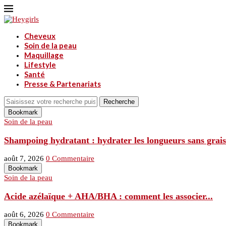
Cheveux
Soin de la peau
Maquillage
Lifestyle
Santé
Presse & Partenariats
Recherche
Bookmark
Soin de la peau
Shampoing hydratant : hydrater les longueurs sans graiss
août 7, 2026
0 Commentaire
Bookmark
Soin de la peau
Acide azélaïque + AHA/BHA : comment les associer...
août 6, 2026
0 Commentaire
Bookmark