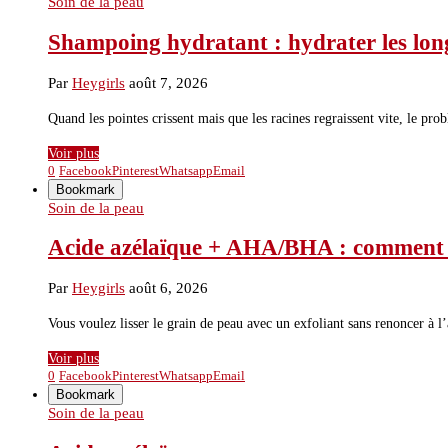
Soin de la peau
Shampoing hydratant : hydrater les long
Par
Heygirls
août 7, 2026
Quand les pointes crissent mais que les racines regraissent vite, le pr
Voir plus
0
Facebook
Pinterest
Whatsapp
Email
Bookmark
Soin de la peau
Acide azélaïque + AHA/BHA : comment les
Par
Heygirls
août 6, 2026
Vous voulez lisser le grain de peau avec un exfoliant sans renoncer à
Voir plus
0
Facebook
Pinterest
Whatsapp
Email
Bookmark
Soin de la peau