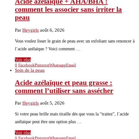
Acide azélaïque + AHA/BHA :
comment les associer sans irriter la
peau
Par
Heygirls
août 6, 2026
Vous voulez lisser le grain de peau avec un exfoliant sans renoncer à
l’acide azélaïque ? Voici comment …
Voir plus
0
Facebook
Pinterest
Whatsapp
Email
Soin de la peau
Acide azélaïque et peau grasse :
comment l’utiliser sans assécher
Par
Heygirls
août 5, 2026
Si votre peau brille mais tiraille dès que vous la “traitez”, l’acide
azélaïque peut être une option plus …
Voir plus
0
Facebook
Pinterest
Whatsapp
Email