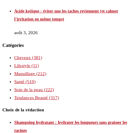
Acide kojique : éviter que les taches reviennent (et calmer
l’irritation en même temps)
août 3, 2026
Catégories
Cheveux
(381)
Lifestyle
(11)
Maquillage
(212)
Santé
(510)
Soin de la peau
(222)
Tendances Beauté
(317)
Choix de la rédaction
Shampoing hydratant : hydrater les longueurs sans graisser les
racines