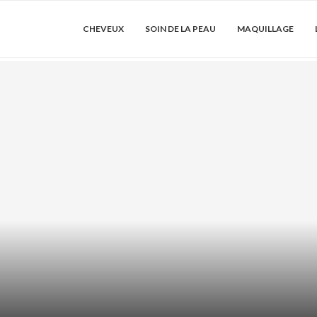
CHEVEUX
SOIN DE LA PEAU
MAQUILLAGE
SSE : COMMENT
ACIDE AZÉLAÏ