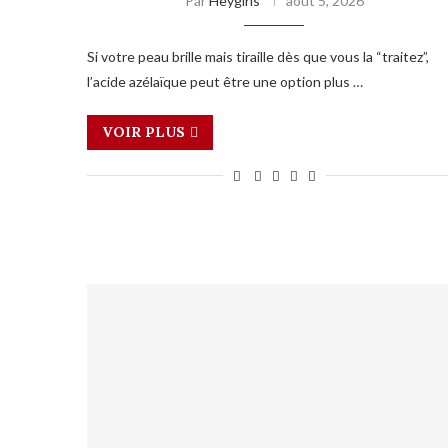
Par
Heygirls
août 5, 2026
Si votre peau brille mais tiraille dès que vous la “traitez”,
l’acide azélaïque peut être une option plus …
VOIR PLUS