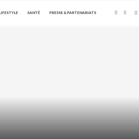
LIFESTYLE
SANTÉ
PRESSE & PARTENARIATS
Soin de la peau
QUE : CALMER LES ROUGEURS QUI
REVIENNENT...
août 4, 2026
6 Commentaires